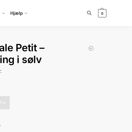
a
Hjælp
0
Søg
le Petit –
ing i sølv
r.
Par
.