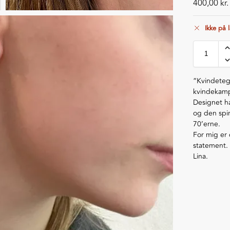
400,00
kr.
Ikke på 
“Kvindeteg
kvindekam
Designet h
og den spir
70’erne.
For mig er 
statement.
Lina.