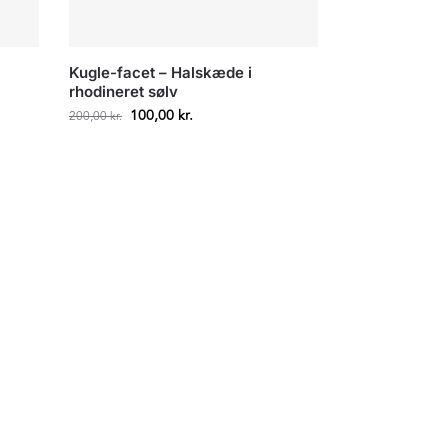
Kugle-facet – Halskæde i
rhodineret sølv
100,00
kr.
200,00
kr.