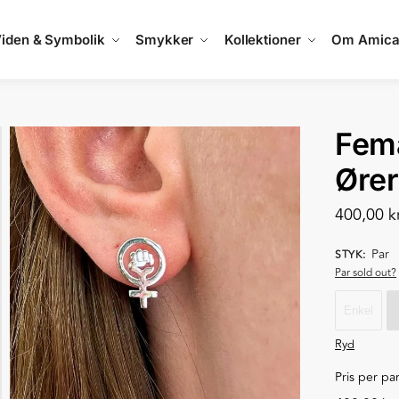
iden & Symbolik
Smykker
Kollektioner
Om Amic
Fema
Ører
400,00
k
Par
STYK
:
Par sold out?
Enkel
Ryd
Pris per par