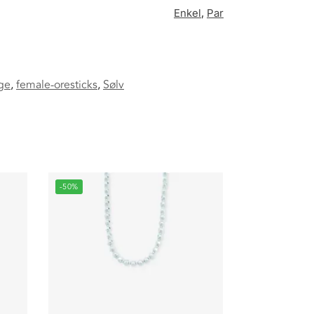
Enkel
,
Par
ge
,
female-oresticks
,
Sølv
-50%