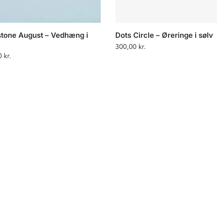
stone August – Vedhæng i
Dots Circle – Øreringe i sølv
300,00
kr.
0
kr.