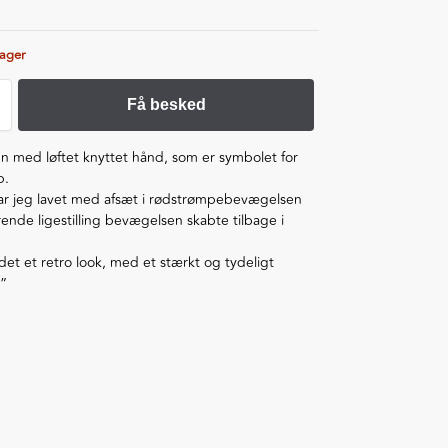
lager
Få besked
n med løftet knyttet hånd, som er symbolet for
p.
ar jeg lavet med afsæt i rødstrømpebevægelsen
ende ligestilling bevægelsen skabte tilbage i
det et retro look, med et stærkt og tydeligt
 ”