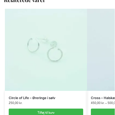
Circle of Life – Øreringe i sølv
Cross – Halskæ
250,00
kr.
450,00
kr.
–
500,
Tilføj til kurv