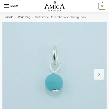
MENU
0
Forside
Vedhæng
Birthstone December – Vedhæng i sølv
/
/