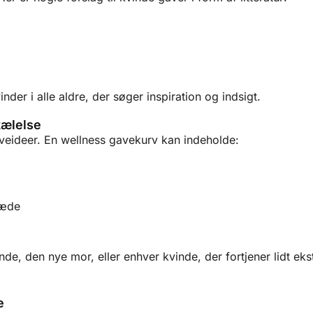
nder i alle aldre, der søger inspiration og indsigt.
kælelse
veideer. En wellness gavekurv kan indeholde:
læde
inde, den nye mor, eller enhver kvinde, der fortjener lidt eks
e