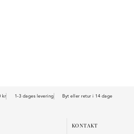
Shop
lde udvalg af meningsfulde kvinde gaver, der fejrer og sty
kvinder
Klik her
 kr
1-3 dages levering
Byt eller retur i 14 dage
KONTAKT