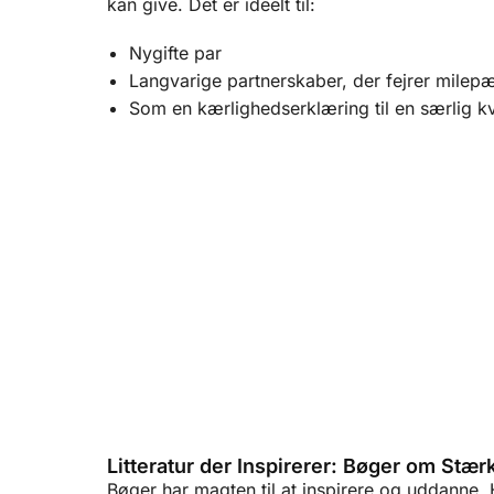
kan give. Det er ideelt til:
Nygifte par
Langvarige partnerskaber, der fejrer milep
Som en kærlighedserklæring til en særlig kvi
Armbå
Litteratur der Inspirerer: Bøger om Stær
Bøger har magten til at inspirere og uddanne. He