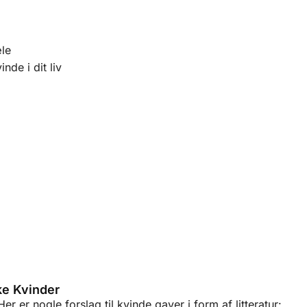
æle
nde i dit liv
Elskerarmbånd
nd med indgraveret 'Elsker'
Klik her
ke Kvinder
r er nogle forslag til kvinde gaver i form af litteratur: