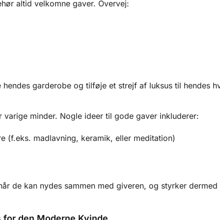
hør altid velkomne gaver. Overvej:
 hendes garderobe og tilføje et strejf af luksus til hendes 
r varige minder. Nogle ideer til gode gaver inkluderer:
re (f.eks. madlavning, keramik, eller meditation)
, når de kan nydes sammen med giveren, og styrker dermed
s for den Moderne Kvinde