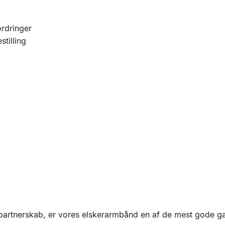
ordringer
stilling
Female
Kvindetegnssmykket
Klik her
partnerskab, er vores elskerarmbånd en af de mest gode g