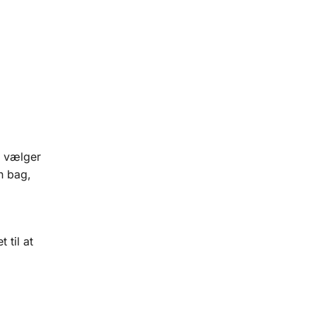
u vælger
n bag,
 til at