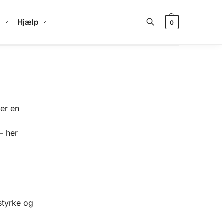
a
Hjælp
0
Søg
rer en
– her
.
styrke og