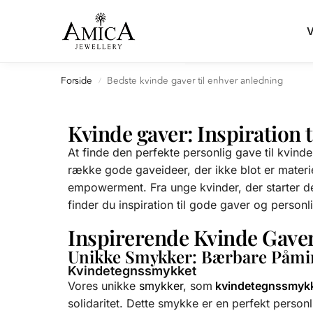
Search
V
Forside
Bedste kvinde gaver til enhver anledning
/
Kvinde gaver: Inspiration t
At finde den perfekte personlig gave til kvind
række gode gaveideer, der ikke blot er materi
empowerment. Fra unge kvinder, der starter dere
finder du inspiration til gode gaver og person
Inspirerende Kvinde Gaver 
Unikke Smykker: Bærbare Påmin
Kvindetegnssmykket
Vores unikke
smykker
, som
kvindetegnssmyk
solidaritet. Dette smykke er en perfekt personli