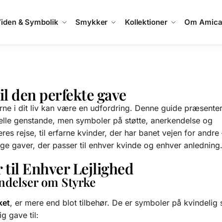
iden & Symbolik
Smykker
Kollektioner
Om Amic
il den perfekte gave
erne i dit liv kan være en udfordring. Denne guide præsente
elle genstande, men symboler på støtte, anerkendelse og
s rejse, til erfarne kvinder, der har banet vejen for andre 
lige gaver, der passer til enhver kvinde og enhver anledning
til Enhver Lejlighed
delser om Styrke
ket
, er mere end blot tilbehør. De er symboler på kvindelig 
g gave til: