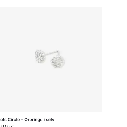
ots Circle – Øreringe i sølv
00,00
kr.