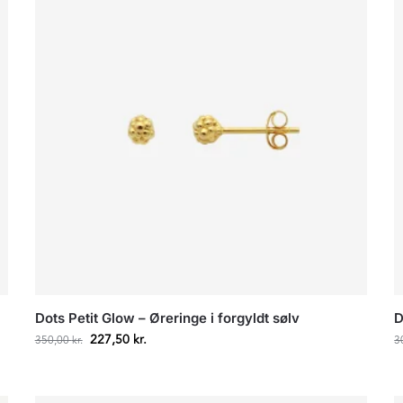
Dots Petit Glow – Øreringe i forgyldt sølv
D
227,50
kr.
350,00
kr.
3