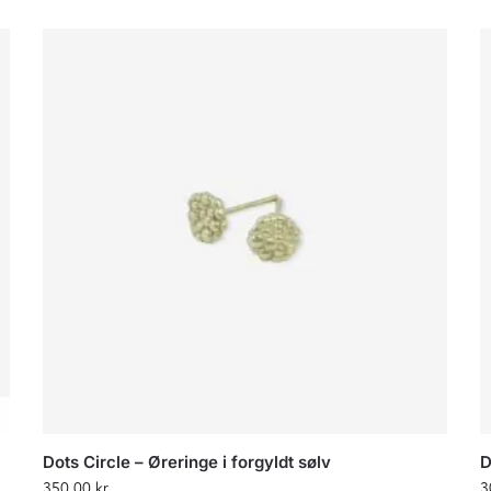
Dots Circle – Øreringe i forgyldt sølv
D
350,00
kr.
3