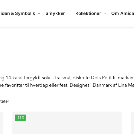
iden & Symbolik
Smykker
Kollektioner
Om Amic
 og 14-karat forgyldt sølv – fra små, diskrete Dots Petit til mark
ne favoritter til hverdag eller fest. Designet i Danmark af Lina Mø
ltater
-35%