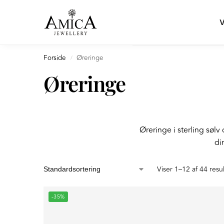
Search
V
Forside
Øreringe
/
Øreringe
Øreringe i sterling sølv
di
Viser 1–12 af 44 resu
-35%