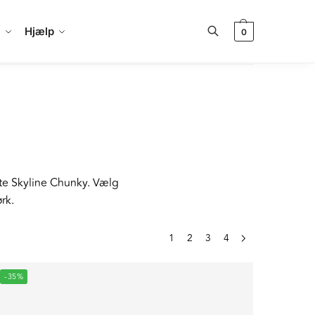
a
Hjælp
0
Søg
ante Skyline Chunky. Vælg
rk.
1
2
3
4
-35%