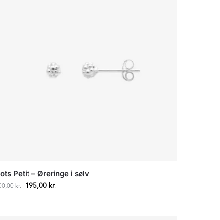
ots Petit – Øreringe i sølv
195,00
kr.
00,00
kr.