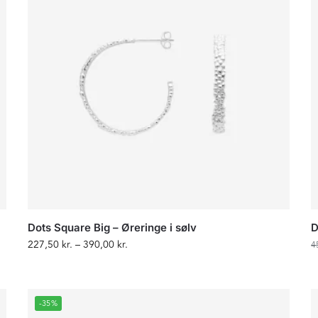
Dots Square Big – Øreringe i sølv
D
227,50
kr.
–
390,00
kr.
4
-35%