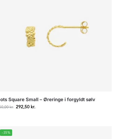
ots Square Small – Øreringe i forgyldt sølv
292,50
kr.
50,00
kr.
-35%