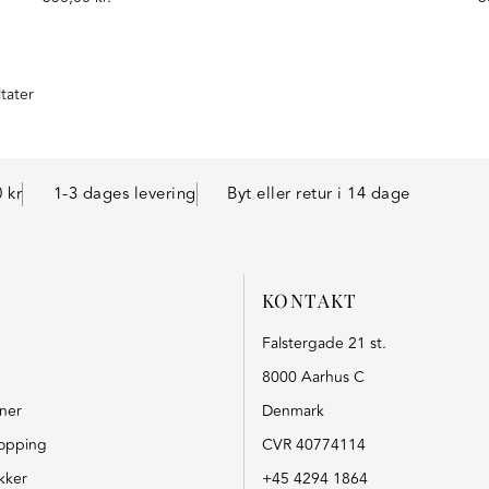
ltater
 kr
1-3 dages levering
Byt eller retur i 14 dage
KONTAKT
Falstergade 21 st.
8000 Aarhus C
oner
Denmark
opping
CVR 40774114
kker
+45 4294 1864