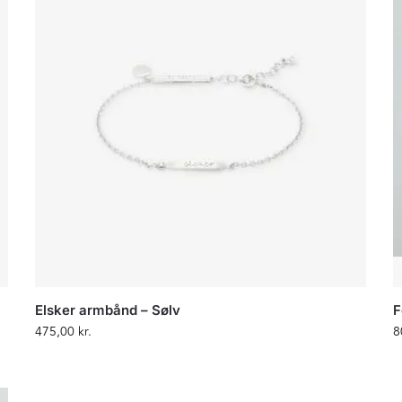
Elsker armbånd – Sølv
F
475,00
kr.
8