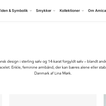
iden & Symbolik
Smykker
Kollektioner
Om Amic
k design i sterling sølv og 14-karat forgyldt sølv – blandt an
elet. Enkle, feminine armbånd, der kan bæres alene eller sta
Danmark af Lina Mørk.