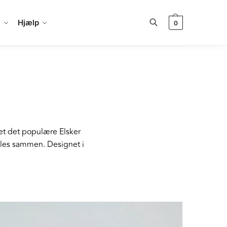
a
Hjælp
0
Søg
det det populære Elsker
bles sammen. Designet i