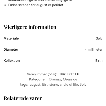
Fødselsstenen for august er peridot
Yderligere information
Materiale
Sølv
Diameter
4 millimeter
Kollektion
Birth
Varenummer (SKU):
1041H8PS00
Kategorier:
Ørering
,
Øreringe
Tags:
august
,
Birthstone
,
circle of life
,
Sølv
Relaterede varer