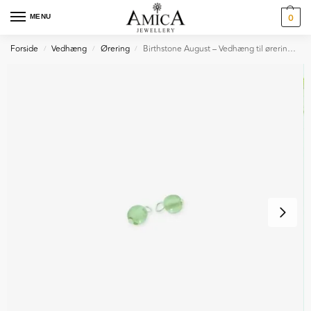
MENU
0
Forside
Vedhæng
Ørering
Birthstone August – Vedhæng til øreringe i sølv
/
/
/