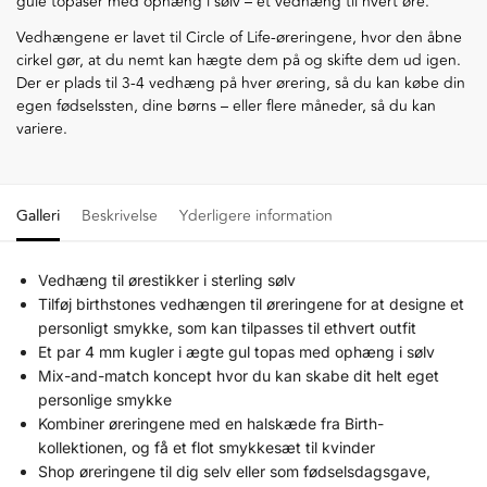
gule topaser med ophæng i sølv – ét vedhæng til hvert øre.
Vedhængene er lavet til Circle of Life-øreringene, hvor den åbne
cirkel gør, at du nemt kan hægte dem på og skifte dem ud igen.
Der er plads til 3-4 vedhæng på hver ørering, så du kan købe din
egen fødselssten, dine børns – eller flere måneder, så du kan
variere.
Galleri
Beskrivelse
Yderligere information
Vedhæng til ørestikker i sterling sølv
Tilføj birthstones vedhængen til øreringene for at designe et
personligt smykke, som kan tilpasses til ethvert outfit
Et par 4 mm kugler i ægte gul topas med ophæng i sølv
Mix-and-match koncept hvor du kan skabe dit helt eget
personlige smykke
Kombiner øreringene med en halskæde fra Birth-
kollektionen, og få et flot smykkesæt til kvinder
Shop øreringene til dig selv eller som fødselsdagsgave,