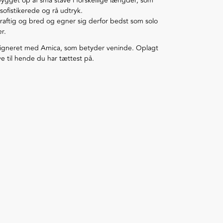
ygget op af små stave i forskellige længder, som
sofistikerede og rå udtryk.
raftig og bred og egner sig derfor bedst som solo
er.
signeret med Amica, som betyder veninde. Oplagt
 til hende du har tættest på.