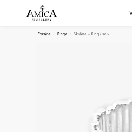
Search
V
Forside
Ringe
Skyline – Ring i sølv
/
/