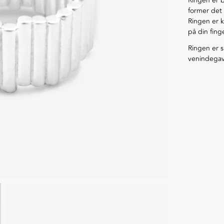
Ringen er b
former det 
Ringen er k
på din fing
Ringen er 
venindegave