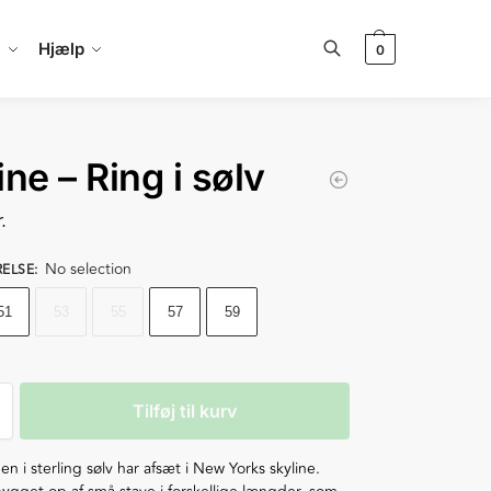
a
Hjælp
0
Søg
ine – Ring i sølv
r.
No selection
RELSE
:
51
53
55
57
59
Tilføj til kurv
en i sterling sølv har afsæt i New Yorks skyline.