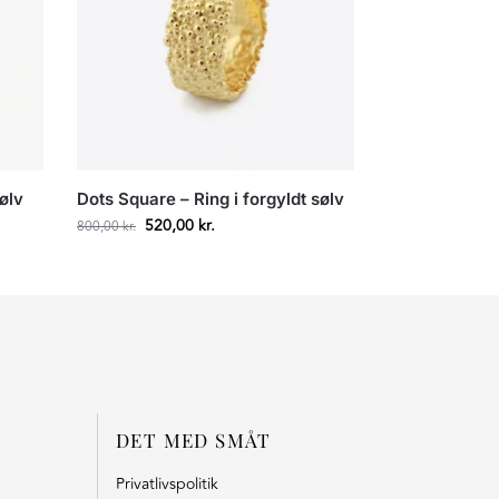
sølv
Dots Square – Ring i forgyldt sølv
520,00
kr.
800,00
kr.
DET MED SMÅT
Privatlivspolitik