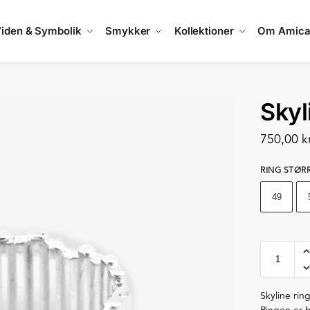
iden & Symbolik
Smykker
Kollektioner
Om Amic
Skyl
750,00
k
RING STØR
49
Skyline ring