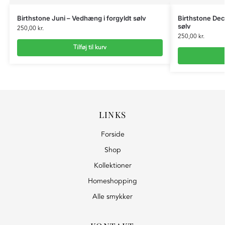
Birthstone Juni – Vedhæng i forgyldt sølv
Birthstone Dec
sølv
250,00
kr.
250,00
kr.
Tilføj til kurv
LINKS
Forside
Shop
Kollektioner
Homeshopping
Alle smykker