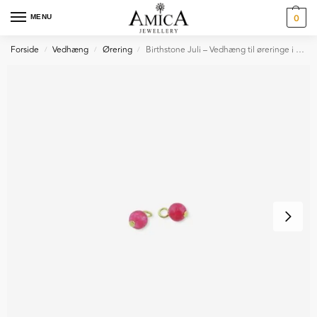
MENU
0
Forside
Vedhæng
Ørering
Birthstone Juli – Vedhæng til øreringe i forgyldt sølv
/
/
/