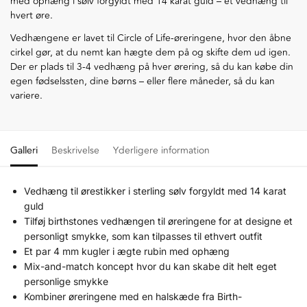
med ophæng i sølv forgyldt med 14 karat guld – ét vedhæng til
hvert øre.
Vedhængene er lavet til Circle of Life-øreringene, hvor den åbne
cirkel gør, at du nemt kan hægte dem på og skifte dem ud igen.
Der er plads til 3-4 vedhæng på hver ørering, så du kan købe din
egen fødselssten, dine børns – eller flere måneder, så du kan
variere.
Galleri
Beskrivelse
Yderligere information
Vedhæng til ørestikker i sterling sølv forgyldt med 14 karat
guld
Tilføj birthstones vedhængen til øreringene for at designe et
personligt smykke, som kan tilpasses til ethvert outfit
Et par 4 mm kugler i ægte rubin med ophæng
Mix-and-match koncept hvor du kan skabe dit helt eget
personlige smykke
Kombiner øreringene med en halskæde fra Birth-