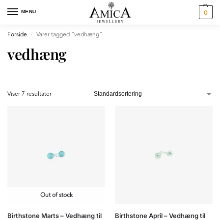
MENU
0
Forside
Varer tagged “vedhæng”
/
vedhæng
Viser 7 resultater
Out of stock
Birthstone Marts – Vedhæng til
Birthstone April – Vedhæng til