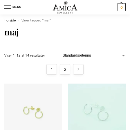
MENU
0
Forside
Varer tagged “maj”
/
maj
Viser 1–12 af 14 resultater
1
2