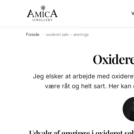
Search
V
Forside
oxideret sølv – øreringe
/
Oxidere
Jeg elsker at arbejde med oxidere
være råt og helt sart. Her ka
Udvalg af øreringe i oxideret sø