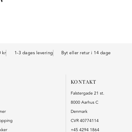
 kr
1-3 dages levering
Byt eller retur i 14 dage
KONTAKT
Falstergade 21 st.
8000 Aarhus C
oner
Denmark
opping
CVR 40774114
kker
+45 4294 1864