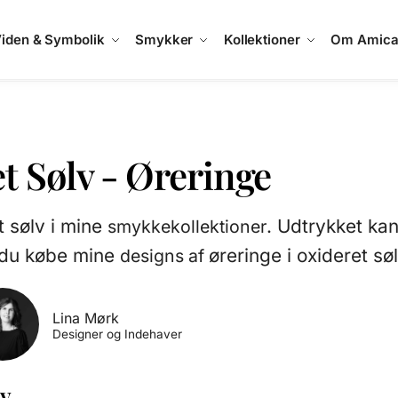
iden & Symbolik
Smykker
Kollektioner
Om Amic
t Sølv - Øreringe
t sølv i mine
. Udtrykket ka
smykkekollektioner
n du købe mine
øreringe i oxideret søl
designs af
Lina Mørk
Designer og Indehaver
lv