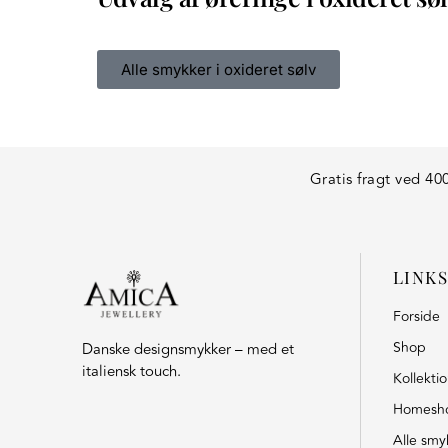
Alle smykker i oxideret sølv
Gratis fragt ved 400
LINKS
Forside
Shop
Danske designsmykker – med et
italiensk touch.
Kollekti
Homesh
Alle smy