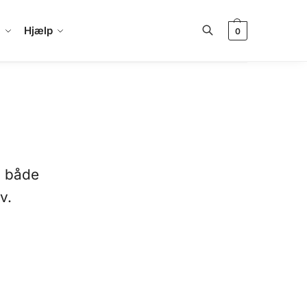
a
Hjælp
0
Søg
n både
v.